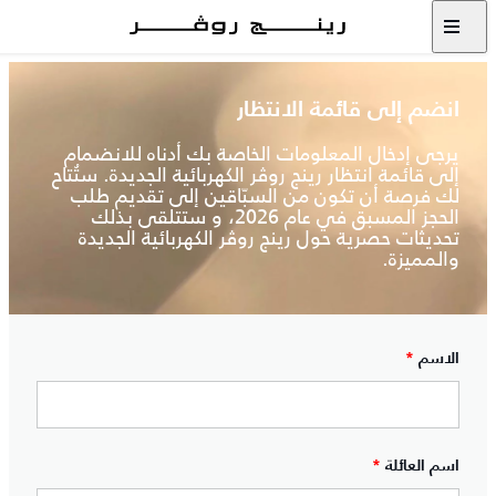
انضم إلى قائمة الانتظار
يرجى إدخال المعلومات الخاصة بك أدناه للانضمام
إلى قائمة انتظار رينج روڤر الكهربائية الجديدة. ستُتاح
لك فرصة أن تكون من السبّاقين إلى تقديم طلب
الحجز المسبق في عام 2026، و ستتلقى بذلك
تحديثات حصرية حول رينج روڤر الكهربائية الجديدة
والمميزة.
الاسم
*
اسم العائلة
*