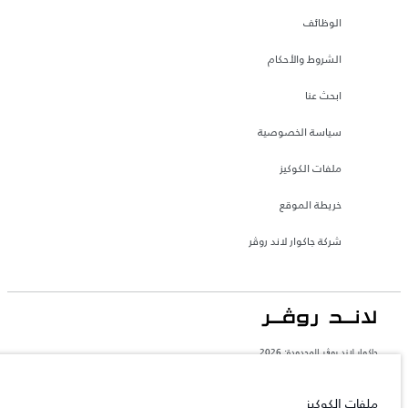
الوظائف
الشروط والأحكام
ابحث عنا
سياسة الخصوصية
ملفات الكوكيز
خريطة الموقع
شركة جاكوار لاند روڤر
جاكوار لاند روڨر المحدودة: 2026
الإمارات العربية المتحدة, الطاير للسيارات
تعكس الأوزان المذكورة مواصفات السيارة القياسية. سوف تؤثر الإكسسوارات وغيرها من
ملفات الكوكيز