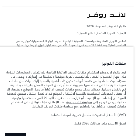
جاكوار لاند روڨر المحدودة: 2026
الإمارات العربية المتحدة, الطاير للسيارات
تعكس الأوزان المذكورة مواصفات السيارة القياسية. سوف تؤثر الإكسسوارات وغيرها من
العناصر المثبتة بعد نقطة التصنيع في الحمولة. تأكد من عدم تجاوز الوزن الإجمالي للسيارة
والحد الأقصى لأحمال المحور عند تحميل السيارة بالإكسسوارات والركاب والسوائل والوقود
والحمولة.
ملفات الكوكيز
المعلومات والمواصفات والأسعار والألوان المذكورة على هذا الموقع قد تختلف من بلد إلى
آخر، كما أنّها قد تتغير بدون إشعار مسبق. الرجاء التواصل مع وكيلنا المحلي للتأكد من توفّرها
تود جاكوار لاند روڤر استخدام ملفات تعريف الارتباط الخاصة بك لتخزين المعلومات اللازمة
والتحقق من الأسعار.
على جهاز الكمبيوتر الخاص بك لتحسين تجربة موقعنا وتمكيننا من إخبارك والإعلان عن
منتجاتنا وخدماتنا، والتي نعتقد أنها قد تكون ذات أهمية بالنسبة إليك. واحد من ملفات
إن النقص العالمي في أشباه الموصلات يؤثر حاليًا
ملاحظة مهمة حول الصور والمواصفات.
تعريف الارتباط التي نستخدمها ضرورية لعدة أجزاء من الموقع للعمل بطريقة جيدة، وقد
في مواصفات تصميم السيارات وتوفر الخيارات وتوقيتات التصاميم. هذا ظرف ديناميكي
تم بالفعل إرسالها. يمكنك حذف جميع ملفات تعريف الارتباط من هذا الموقع وحظرها، إلا
للغاية، ونتيجة لذلك، قد لا تمثّل الصور المستخدَمة ضمن موقع الويب حاليًا المواصفات الحالية
أن بعض المكونات الأساسية بالنسبة لاشتغال الموقع قد لا تعمل بشكل صحيح. لمعرفة
بالكامل بالنسبة إلى الميزات والخيارات والحلية ومجموعات الألوان. يرجى استشارة وكيلك الذي
المزيد عن إعلاناتنا عبر الإنترنت أو حول ملفات تعريف الارتباط التي نستخدمها وكيفية
سيتمكّن من تأكيد أي تقييدات حالية معك للسماح لك باتخاذ قرار مدروس
حذفها، يرجى الرجوع إلى
سياسة الخصوصية
. عند الإغلاق، فإنك توافق على استخدام
الأرقام المقدمة هي نتيجة لاختبارات المصنع الرسمية وفقاً لتشريعات الاتحاد الأوروبي. قد
ملفات تعريف الارتباط بما يتماشى
مع سياسة ملفات تعريف الارتباط
.
يتباين استهلك الوقود الفعلي للمركبة عن ذلك المتحقق في تلك الاختبارات كما أن هذه
الأرقام بغرض المقارنة فحسب.
(VAT) الأسعار المعروضة تشمل ضريبة القيمة المضافة.
الأسعار المعروضة تشمل ضريبة القيمة المضافة (VAT).
تطبق الأسعار على طرازات 2026 فقط.
الأسعار تنطبق فقط على الطرازات المصنعة في عام 2026