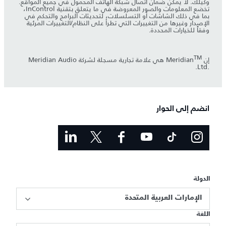
وكيلك. لا يمكن ضمان اتصال شبكة الهاتف المحمول في جميع المواقع.
تخضع المعلومات والصور المعروضة في ما يتعلق بتقنية InControl،
بما في ذلك الشاشات أو التسلسلات، لتحديثات البرامج والتحكم في
الإصدار وغيرها من التغييرات التي تطرأ على النظام/التغييرات المرئية
وفقاً للخيارات المحددة.
TM
إنMeridian
‎ هي علامة تجارية مسجلة لشركة Meridian Audio
Ltd.‎.
انضم إلى الحوار
الدولة
الإمارات العربية المتحدة
اللغة