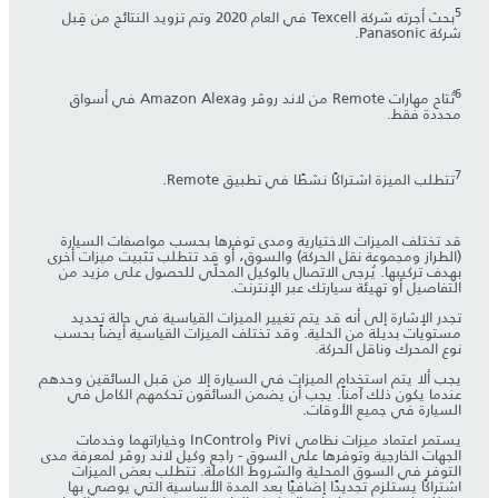
5
بحث أجرته شركة Texcell في العام 2020 وتم تزويد النتائج من قِبل
شركة Panasonic.
6
تُتاح مهارات Remote من لاند روڤر وAmazon Alexa في أسواق
محددة فقط.
7
تتطلب الميزة اشتراكًا نشطًا في تطبيق Remote.
قد تختلف الميزات الاختيارية ومدى توفرها بحسب مواصفات السيارة
(الطراز ومجموعة نقل الحركة) والسوق، أو قد تتطلب تثبيت ميزات أخرى
بهدف تركيبها. يُرجى الاتصال بالوكيل المحلّي للحصول على مزيد من
التفاصيل أو تهيئة سيارتك عبر الإنترنت.
تجدر الإشارة إلى أنه قد يتم تغيير الميزات القياسية في حالة تحديد
مستويات بديلة من الحلية. وقد تختلف الميزات القياسية أيضاً بحسب
نوع المحرك وناقل الحركة.
يجب ألا يتم استخدام الميزات في السيارة إلا من قبل السائقين وحدهم
عندما يكون ذلك آمناً. يجب أن يضمن السائقون تحكمهم الكامل في
السيارة في جميع الأوقات.
يستمر اعتماد ميزات نظامي Pivi وInControl وخياراتهما وخدمات
الجهات الخارجية وتوفرها على السوق - راجع وكيل لاند روڤر لمعرفة مدى
التوفر في السوق المحلية والشروط الكاملة. تتطلب بعض الميزات
اشتراكًا يستلزم تجديدًا إضافيًا بعد المدة الأساسية التي يوصي بها