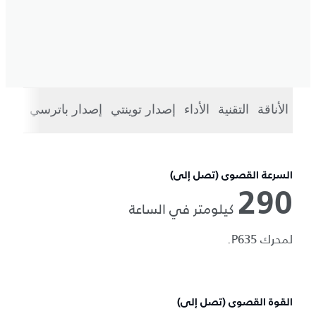
الأناقة
التقنية
الأداء
إصدار توينتي
إصدار باترسي
الطر
السرعة القصوى (تصل إلى)
290
كيلومتر في الساعة
لمحرك P635.
القوة القصوى (تصل إلى)