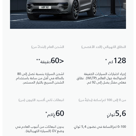
النطاق الكهربائي (الحد الأقصى)
الشحن العام (ابتداءً من)
<60
128
**
*
كم
دقيقة
إجراء اختبارات السيارات الخفيفة
اشحن السيارة بنسبة تصل إلى 80
المتوائمة حول العالم (WLTP). نطاق
بالمائة في أقل من ساعة باستخدام
فعلي مقدَّر يصل إلى 92 كم.
الشحن السريع بالتيار المستمر.
من 0 إلى 100 كم/ساعة (بدايةً من)
انبعاثات ثاني أكسيد الكربون (من)
60
5,6
*
ثوانٍ
غ/كم
0-100 كم/الساعة في غضون 5,4 ثوانٍ.
بدون انبعاثات من أنبوب العادم في
وضع EV (السيارة الكهربائية).