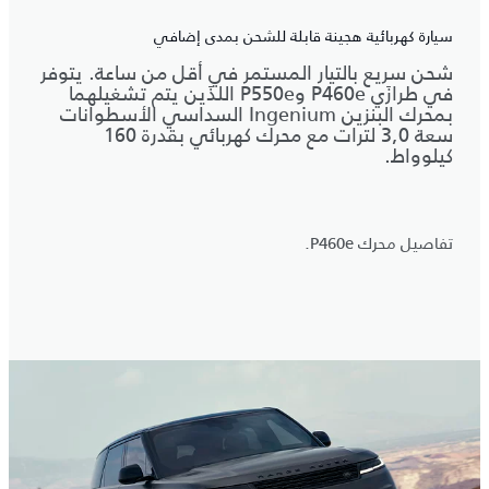
سيارة كهربائية هجينة قابلة للشحن بمدى إضافي
شحن سريع بالتيار المستمر في أقل من ساعة. يتوفر
في طرازَي P460e وP550e اللذَين يتم تشغيلهما
بمحرك البنزين Ingenium السداسي الأسطوانات
سعة 3,0 لترات مع محرك كهربائي بقدرة 160
كيلوواط.
تفاصيل محرك P460e.