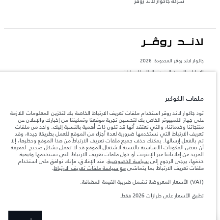
شركة جاكوار لاند روڤر
جاكوار لاند روڨر المحدودة: 2026
الإمارات العربية المتحدة, الطاير للسيارات
تعكس الأوزان المذكورة مواصفات السيارة القياسية. سوف تؤثر الإكسسوارات وغيرها من
العناصر المثبتة بعد نقطة التصنيع في الحمولة. تأكد من عدم تجاوز الوزن الإجمالي للسيارة
ملفات الكوكيز
والحد الأقصى لأحمال المحور عند تحميل السيارة بالإكسسوارات والركاب والسوائل والوقود
والحمولة.
تود جاكوار لاند روڤر استخدام ملفات تعريف الارتباط الخاصة بك لتخزين المعلومات اللازمة
على جهاز الكمبيوتر الخاص بك لتحسين تجربة موقعنا وتمكيننا من إخبارك والإعلان عن
منتجاتنا وخدماتنا، والتي نعتقد أنها قد تكون ذات أهمية بالنسبة إليك. واحد من ملفات
المعلومات والمواصفات والأسعار والألوان المذكورة على هذا الموقع قد تختلف من بلد إلى
تعريف الارتباط التي نستخدمها ضرورية لعدة أجزاء من الموقع للعمل بطريقة جيدة، وقد
آخر، كما أنّها قد تتغير بدون إشعار مسبق. الرجاء التواصل مع وكيلنا المحلي للتأكد من توفّرها
والتحقق من الأسعار.
تم بالفعل إرسالها. يمكنك حذف جميع ملفات تعريف الارتباط من هذا الموقع وحظرها، إلا
أن بعض المكونات الأساسية بالنسبة لاشتغال الموقع قد لا تعمل بشكل صحيح. لمعرفة
إن النقص العالمي في أشباه الموصلات يؤثر حاليًا
ملاحظة مهمة حول الصور والمواصفات.
المزيد عن إعلاناتنا عبر الإنترنت أو حول ملفات تعريف الارتباط التي نستخدمها وكيفية
في مواصفات تصميم السيارات وتوفر الخيارات وتوقيتات التصاميم. هذا ظرف ديناميكي
حذفها، يرجى الرجوع إلى
سياسة الخصوصية
. عند الإغلاق، فإنك توافق على استخدام
للغاية، ونتيجة لذلك، قد لا تمثّل الصور المستخدَمة ضمن موقع الويب حاليًا المواصفات الحالية
ملفات تعريف الارتباط بما يتماشى
مع سياسة ملفات تعريف الارتباط
.
بالكامل بالنسبة إلى الميزات والخيارات والحلية ومجموعات الألوان. يرجى استشارة وكيلك الذي
سيتمكّن من تأكيد أي تقييدات حالية معك للسماح لك باتخاذ قرار مدروس
(VAT) الأسعار المعروضة تشمل ضريبة القيمة المضافة.
الأرقام المقدمة هي نتيجة لاختبارات المصنع الرسمية وفقاً لتشريعات الاتحاد الأوروبي. قد
يتباين استهلك الوقود الفعلي للمركبة عن ذلك المتحقق في تلك الاختبارات كما أن هذه
تطبق الأسعار على طرازات 2026 فقط.
الأرقام بغرض المقارنة فحسب.
الأسعار المعروضة تشمل ضريبة القيمة المضافة (VAT).
الأسعار تنطبق فقط على الطرازات المصنعة في عام 2026