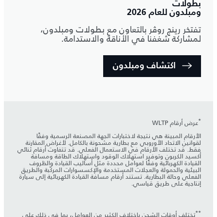
بطولات
ومبلدون للعام 2026
تفتخر رينج روڤر بالتعاون مع بطولات ومبلدون،
لمشاركة شغفنا في الأناقة والاستدامة.
اكتشاف ومبلدون
*
عرض أرقام WLTP
الأرقام المبينة هي نتيجة لاختبارات الجهة المصنعة الرسمية وفقًا
لقوانين الاتحاد الأوروبي مع بطارية مشحونة بالكامل. لأغراض المقارنة
فقط. قد تختلف الأرقام في الاستعمال الفعلي. قد تتفاوت أرقام ثنائي
أكسيد الكربون وتوفير استهلاك الوقود واستهلاك الطاقة ومسافة
القيادة الكهربائية وفقًا لعوامل محددة مثل أساليب القيادة والظروف
البيئية والحمولة والعجلات المستخدمة والإكسسوارات المركّبة والطريق
الفعلي وحالة البطارية. تستند أرقام مسافة القيادة الكهربائية إلى سيارة
إنتاجية على طريق قياسي.
**
تختلف أوقات الشحن باختلاف الكثير من العوامل، بما في ذلك على