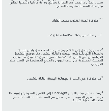
سبيل المثال لا الحصر عمر البطارية وحالتها ودرجة حرارتها وشحنها الحالي
والوسيلة المستخدمة ومدة الشحن.
***
متوفرة كميزة اختيارية حسب الطراز.
1
السرعة القصوى 266 كم/الساعة لطراز SV.
2
عزم دوران يصل إلى 800 نيوتن متر عند استخدام إخراجَي المحرك
والسيارة الكهربائية شبه الهجينة والقابلة للشحن معًا ووضع التشغيل
الديناميكي. من 0 إلى 100 كم/ساعة في غضون 3.8 ثوانٍ عند تركيب
العجلات المصنوعة من ألياف الكربون والمكابح المصنوعة من السيراميك
الكربوني
3
غير متوفرة في السيارة الكهربائية الهجينة القابلة للشحن.
4
يستند نظام عرض الأرض ClearSight إلى الكاميرا المحيطية بزاوية 360
درجة. لا تكون الصورة مباشرة. تحقق من المنطقة المحيطة بك لضمان
سلامتك. ميزة اختيارية.