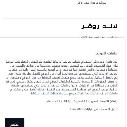
شركة جاكوار لاند روڤر
جاكوار لاند روڨر المحدودة: 2026
الإمارات العربية المتحدة, الطاير للسيارات
تعكس الأوزان المذكورة مواصفات السيارة القياسية. سوف تؤثر الإكسسوارات وغيرها من
ملفات الكوكيز
العناصر المثبتة بعد نقطة التصنيع في الحمولة. تأكد من عدم تجاوز الوزن الإجمالي للسيارة
والحد الأقصى لأحمال المحور عند تحميل السيارة بالإكسسوارات والركاب والسوائل والوقود
تود جاكوار لاند روڤر استخدام ملفات تعريف الارتباط الخاصة بك لتخزين المعلومات اللازمة
والحمولة.
على جهاز الكمبيوتر الخاص بك لتحسين تجربة موقعنا وتمكيننا من إخبارك والإعلان عن
منتجاتنا وخدماتنا، والتي نعتقد أنها قد تكون ذات أهمية بالنسبة إليك. واحد من ملفات
تعريف الارتباط التي نستخدمها ضرورية لعدة أجزاء من الموقع للعمل بطريقة جيدة، وقد
المعلومات والمواصفات والأسعار والألوان المذكورة على هذا الموقع قد تختلف من بلد إلى
تم بالفعل إرسالها. يمكنك حذف جميع ملفات تعريف الارتباط من هذا الموقع وحظرها، إلا
آخر، كما أنّها قد تتغير بدون إشعار مسبق. الرجاء التواصل مع وكيلنا المحلي للتأكد من توفّرها
أن بعض المكونات الأساسية بالنسبة لاشتغال الموقع قد لا تعمل بشكل صحيح. لمعرفة
والتحقق من الأسعار.
المزيد عن إعلاناتنا عبر الإنترنت أو حول ملفات تعريف الارتباط التي نستخدمها وكيفية
حذفها، يرجى الرجوع إلى
سياسة الخصوصية
. عند الإغلاق، فإنك توافق على استخدام
إن النقص العالمي في أشباه الموصلات يؤثر حاليًا
ملاحظة مهمة حول الصور والمواصفات.
ملفات تعريف الارتباط بما يتماشى
مع سياسة ملفات تعريف الارتباط
.
في مواصفات تصميم السيارات وتوفر الخيارات وتوقيتات التصاميم. هذا ظرف ديناميكي
للغاية، ونتيجة لذلك، قد لا تمثّل الصور المستخدَمة ضمن موقع الويب حاليًا المواصفات الحالية
بالكامل بالنسبة إلى الميزات والخيارات والحلية ومجموعات الألوان. يرجى استشارة وكيلك الذي
(VAT) الأسعار المعروضة تشمل ضريبة القيمة المضافة.
سيتمكّن من تأكيد أي تقييدات حالية معك للسماح لك باتخاذ قرار مدروس
تطبق الأسعار على طرازات 2026 فقط.
الأرقام المقدمة هي نتيجة لاختبارات المصنع الرسمية وفقاً لتشريعات الاتحاد الأوروبي. قد
يتباين استهلك الوقود الفعلي للمركبة عن ذلك المتحقق في تلك الاختبارات كما أن هذه
الأرقام بغرض المقارنة فحسب.
نعم
الأسعار المعروضة تشمل ضريبة القيمة المضافة (VAT).