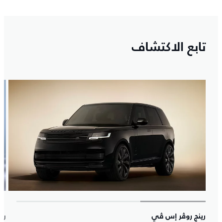
تابع الاكتشاف
رينج روڤر إس ڤي
ري