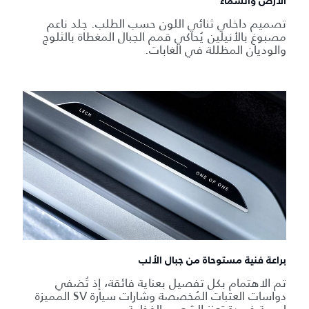
الأرض والسماء
تصميم داخلي ثنائي اللون حسب الطلب. جلد ناعم
مصبوغ بالأنيلين يُحاكي قمم الجبال المغطاة بالثلوج
والوديان المظللة في الغابات.
براعة فنية مستوحاة من جبال الألب
تم الاهتمام بكل تفصيل بعناية فائقة، إذ تُضفي
دواسات العتبات المُخصصة وشارات سيارة SV المميزة
لمسة فريدة تعزز الشعور بالفخامة.