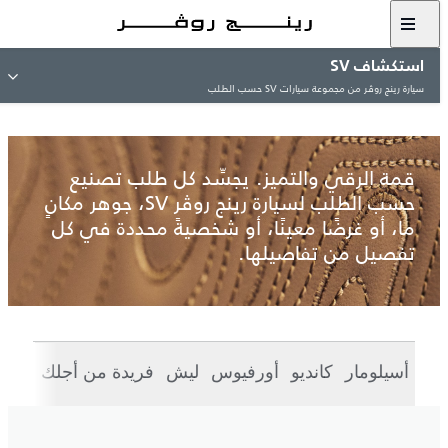
مشاهدة معرض الصور
استكشاف SV
سيارة رينج روڤر من مجموعة سيارات SV حسب الطلب
قمة الرقي والتميز. يجسِّد كل طلب تصنيع
حسب الطلب لسيارة رينج روڤر SV، جوهر مكانٍ
ما، أو غرضًا معينًا، أو شخصيةً محددة في كل
تفصيل من تفاصيلها.
أسيلومار
كانديو
أورفيوس
ليش
فريدة من أجلك