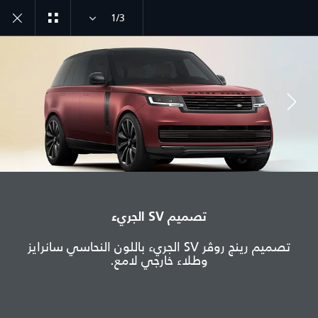
1/3
انضم إلى الحوار
تصميم SV الجريء
الدولة
تصميم رينج روڤر SV الجريء باللون النحاسي سانرايز
الإمارات العربية المتحدة
وطلاء خارجي لامع.
اللغة
عربي
الوكيل المعتمد