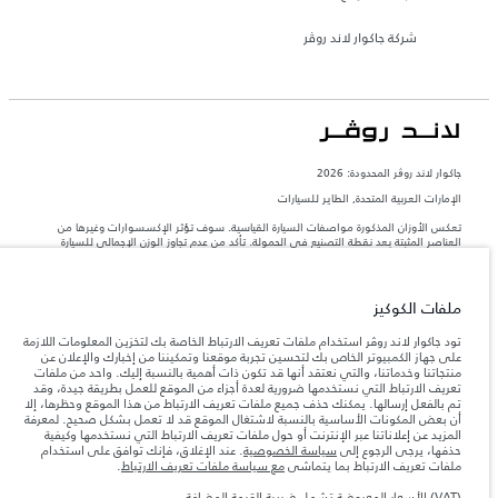
شركة جاكوار لاند روڤر
جاكوار لاند روڨر المحدودة: 2026
الإمارات العربية المتحدة, الطاير للسيارات
تعكس الأوزان المذكورة مواصفات السيارة القياسية. سوف تؤثر الإكسسوارات وغيرها من
العناصر المثبتة بعد نقطة التصنيع في الحمولة. تأكد من عدم تجاوز الوزن الإجمالي للسيارة
والحد الأقصى لأحمال المحور عند تحميل السيارة بالإكسسوارات والركاب والسوائل والوقود
والحمولة.
ملفات الكوكيز
المعلومات والمواصفات والأسعار والألوان المذكورة على هذا الموقع قد تختلف من بلد إلى
آخر، كما أنّها قد تتغير بدون إشعار مسبق. الرجاء التواصل مع وكيلنا المحلي للتأكد من توفّرها
تود جاكوار لاند روڤر استخدام ملفات تعريف الارتباط الخاصة بك لتخزين المعلومات اللازمة
والتحقق من الأسعار.
على جهاز الكمبيوتر الخاص بك لتحسين تجربة موقعنا وتمكيننا من إخبارك والإعلان عن
منتجاتنا وخدماتنا، والتي نعتقد أنها قد تكون ذات أهمية بالنسبة إليك. واحد من ملفات
إن النقص العالمي في أشباه الموصلات يؤثر حاليًا
ملاحظة مهمة حول الصور والمواصفات.
تعريف الارتباط التي نستخدمها ضرورية لعدة أجزاء من الموقع للعمل بطريقة جيدة، وقد
في مواصفات تصميم السيارات وتوفر الخيارات وتوقيتات التصاميم. هذا ظرف ديناميكي
تم بالفعل إرسالها. يمكنك حذف جميع ملفات تعريف الارتباط من هذا الموقع وحظرها، إلا
للغاية، ونتيجة لذلك، قد لا تمثّل الصور المستخدَمة ضمن موقع الويب حاليًا المواصفات الحالية
أن بعض المكونات الأساسية بالنسبة لاشتغال الموقع قد لا تعمل بشكل صحيح. لمعرفة
بالكامل بالنسبة إلى الميزات والخيارات والحلية ومجموعات الألوان. يرجى استشارة وكيلك الذي
المزيد عن إعلاناتنا عبر الإنترنت أو حول ملفات تعريف الارتباط التي نستخدمها وكيفية
سيتمكّن من تأكيد أي تقييدات حالية معك للسماح لك باتخاذ قرار مدروس
حذفها، يرجى الرجوع إلى
سياسة الخصوصية
. عند الإغلاق، فإنك توافق على استخدام
الأرقام المقدمة هي نتيجة لاختبارات المصنع الرسمية وفقاً لتشريعات الاتحاد الأوروبي. قد
ملفات تعريف الارتباط بما يتماشى
مع سياسة ملفات تعريف الارتباط
.
يتباين استهلك الوقود الفعلي للمركبة عن ذلك المتحقق في تلك الاختبارات كما أن هذه
الأرقام بغرض المقارنة فحسب.
(VAT) الأسعار المعروضة تشمل ضريبة القيمة المضافة.