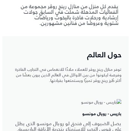
يقدم كل منزل من منازل رينج روڤر مجموعة من
يتولى
الفعاليات المذهلة شملت في السابق جولات
الطعام
إرشادية ورحلات فاخرة باليخوت ورياضات
محلية
شتوية وعروضًا من فنانين مشهورين.
حصري
حول العالم
توفر منازل رينج روڤر للعملاء ملاذًا للانغماس في التجارب الفاخرة
وفرصة ليكونوا من بين الأوائل في العالم الذين يرون بعضًا من
أكثر طُرز رينج روڤر تميزًا ويستمتعوا بقيادتها.
باريس - رويال مونسو
يصل الضيوف إلى فندق لو رويال مونسو الذي يطل
على قوس النصر للاستمتاع بتجربة الأناقة الباريسية.