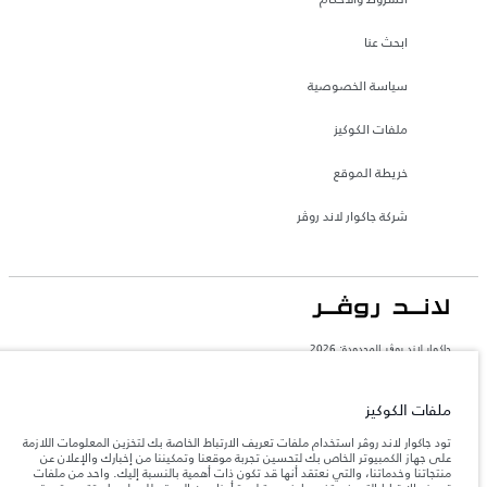
ابحث عنا
سياسة الخصوصية
ملفات الكوكيز
خريطة الموقع
شركة جاكوار لاند روڤر
جاكوار لاند روڨر المحدودة: 2026
الإمارات العربية المتحدة, الطاير للسيارات
تعكس الأوزان المذكورة مواصفات السيارة القياسية. سوف تؤثر الإكسسوارات وغيرها من
ملفات الكوكيز
العناصر المثبتة بعد نقطة التصنيع في الحمولة. تأكد من عدم تجاوز الوزن الإجمالي للسيارة
والحد الأقصى لأحمال المحور عند تحميل السيارة بالإكسسوارات والركاب والسوائل والوقود
تود جاكوار لاند روڤر استخدام ملفات تعريف الارتباط الخاصة بك لتخزين المعلومات اللازمة
والحمولة.
على جهاز الكمبيوتر الخاص بك لتحسين تجربة موقعنا وتمكيننا من إخبارك والإعلان عن
منتجاتنا وخدماتنا، والتي نعتقد أنها قد تكون ذات أهمية بالنسبة إليك. واحد من ملفات