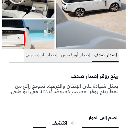
إصدار صدف
إصدار أورفيوس
إصدار بارك سيتي
رينج روڤر إصدار صدف
يمثل شهادة على الإتقان والحرفية. نموذج رائع من
نمط رينج روڤر، مصمم خصوصًا لمنزلنا في أبو ظبي.
اكتشف رينج روڤر
السيارة الرياضية المتعددة الاستخدامات الأصلية والفاخرة. مصممة
ومصنوعة في المملكة المتحدة.
انضم إلى الحوار
اكتشف