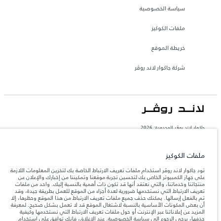
سياسة الخصوصية
ملفات الكوكيز
خريطة الموقع
شركة جاكوار لاند روڤر
جاكوار لاند روڨر المحدودة: 2026
الإمارات العربية المتحدة, الطاير للسيارات
تعكس الأوزان المذكورة مواصفات السيارة القياسية. سوف تؤثر الإكسسوارات وغيرها من
ملفات الكوكيز
العناصر المثبتة بعد نقطة التصنيع في الحمولة. تأكد من عدم تجاوز الوزن الإجمالي للسيارة
والحد الأقصى لأحمال المحور عند تحميل السيارة بالإكسسوارات والركاب والسوائل والوقود
تود جاكوار لاند روڤر استخدام ملفات تعريف الارتباط الخاصة بك لتخزين المعلومات اللازمة
والحمولة.
على جهاز الكمبيوتر الخاص بك لتحسين تجربة موقعنا وتمكيننا من إخبارك والإعلان عن
منتجاتنا وخدماتنا، والتي نعتقد أنها قد تكون ذات أهمية بالنسبة إليك. واحد من ملفات
تعريف الارتباط التي نستخدمها ضرورية لعدة أجزاء من الموقع للعمل بطريقة جيدة، وقد
المعلومات والمواصفات والأسعار والألوان المذكورة على هذا الموقع قد تختلف من بلد إلى
تم بالفعل إرسالها. يمكنك حذف جميع ملفات تعريف الارتباط من هذا الموقع وحظرها، إلا
آخر، كما أنّها قد تتغير بدون إشعار مسبق. الرجاء التواصل مع وكيلنا المحلي للتأكد من توفّرها
أن بعض المكونات الأساسية بالنسبة لاشتغال الموقع قد لا تعمل بشكل صحيح. لمعرفة
والتحقق من الأسعار.
المزيد عن إعلاناتنا عبر الإنترنت أو حول ملفات تعريف الارتباط التي نستخدمها وكيفية
إن النقص العالمي في أشباه الموصلات يؤثر حاليًا
حذفها، يرجى الرجوع إلى
سياسة الخصوصية
. عند الإغلاق، فإنك توافق على استخدام
ملاحظة مهمة حول الصور والمواصفات.