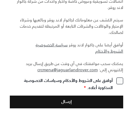
اتصالات تسويقية وعروض خاصة وأخبار وأحداث من شركة جاكوار
لاند روڤر.
سيتم الكشف عن معلوماتك لجاكوار لاند روڤر وبائعيها وشركاء
الإمتياز والوكالات والشركات التابعة أو المرتبطة لتقديم خدمات
لصالحك.
أوافق أيضا على جاكوار لاند روڤر
سياسة الخصوصية
الشروط والأحكام
يمكنك سحب موافقتك في أي وقت عن طريق إرسال بريد
إلكتروني إلى:
crcmena@jaguarlandrover.com
أوافق على الشروط والأحكام وسياسات الخصوصية
المذكورة أعلاه.
*