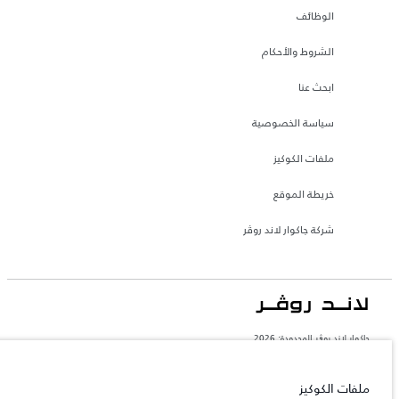
الوظائف
الشروط والأحكام
ابحث عنا
سياسة الخصوصية
ملفات الكوكيز
خريطة الموقع
شركة جاكوار لاند روڤر
جاكوار لاند روڨر المحدودة: 2026
الإمارات العربية المتحدة, الطاير للسيارات
تعكس الأوزان المذكورة مواصفات السيارة القياسية. سوف تؤثر الإكسسوارات وغيرها من
ملفات الكوكيز
العناصر المثبتة بعد نقطة التصنيع في الحمولة. تأكد من عدم تجاوز الوزن الإجمالي للسيارة