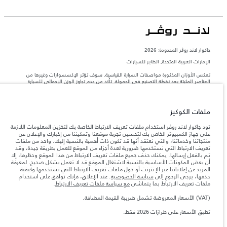
جاكوار لاند روڨر المحدودة: 2026
الإمارات العربية المتحدة, الطاير للسيارات
تعكس الأوزان المذكورة مواصفات السيارة القياسية. سوف تؤثر الإكسسوارات وغيرها من
العناصر المثبتة بعد نقطة التصنيع في الحمولة. تأكد من عدم تجاوز الوزن الإجمالي للسيارة
والحد الأقصى لأحمال المحور عند تحميل السيارة بالإكسسوارات والركاب والسوائل والوقود
والحمولة.
ملفات الكوكيز
المعلومات والمواصفات والأسعار والألوان المذكورة على هذا الموقع قد تختلف من بلد إلى
آخر، كما أنّها قد تتغير بدون إشعار مسبق. الرجاء التواصل مع وكيلنا المحلي للتأكد من توفّرها
تود جاكوار لاند روڤر استخدام ملفات تعريف الارتباط الخاصة بك لتخزين المعلومات اللازمة
والتحقق من الأسعار.
على جهاز الكمبيوتر الخاص بك لتحسين تجربة موقعنا وتمكيننا من إخبارك والإعلان عن
منتجاتنا وخدماتنا، والتي نعتقد أنها قد تكون ذات أهمية بالنسبة إليك. واحد من ملفات
إن النقص العالمي في أشباه الموصلات يؤثر حاليًا
ملاحظة مهمة حول الصور والمواصفات.
تعريف الارتباط التي نستخدمها ضرورية لعدة أجزاء من الموقع للعمل بطريقة جيدة، وقد
في مواصفات تصميم السيارات وتوفر الخيارات وتوقيتات التصاميم. هذا ظرف ديناميكي
تم بالفعل إرسالها. يمكنك حذف جميع ملفات تعريف الارتباط من هذا الموقع وحظرها، إلا
للغاية، ونتيجة لذلك، قد لا تمثّل الصور المستخدَمة ضمن موقع الويب حاليًا المواصفات الحالية
أن بعض المكونات الأساسية بالنسبة لاشتغال الموقع قد لا تعمل بشكل صحيح. لمعرفة
بالكامل بالنسبة إلى الميزات والخيارات والحلية ومجموعات الألوان. يرجى استشارة وكيلك الذي
المزيد عن إعلاناتنا عبر الإنترنت أو حول ملفات تعريف الارتباط التي نستخدمها وكيفية
سيتمكّن من تأكيد أي تقييدات حالية معك للسماح لك باتخاذ قرار مدروس
حذفها، يرجى الرجوع إلى
سياسة الخصوصية
. عند الإغلاق، فإنك توافق على استخدام
الأرقام المقدمة هي نتيجة لاختبارات المصنع الرسمية وفقاً لتشريعات الاتحاد الأوروبي. قد
ملفات تعريف الارتباط بما يتماشى
مع سياسة ملفات تعريف الارتباط
.
يتباين استهلك الوقود الفعلي للمركبة عن ذلك المتحقق في تلك الاختبارات كما أن هذه
الأرقام بغرض المقارنة فحسب.
(VAT) الأسعار المعروضة تشمل ضريبة القيمة المضافة.
الأسعار المعروضة تشمل ضريبة القيمة المضافة (VAT).
تطبق الأسعار على طرازات 2026 فقط.
الأسعار تنطبق فقط على الطرازات المصنعة في عام 2026