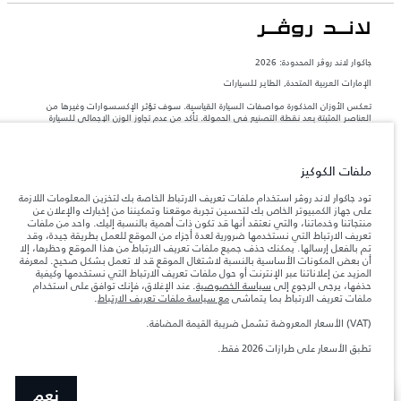
جاكوار لاند روڨر المحدودة: 2026
الإمارات العربية المتحدة, الطاير للسيارات
تعكس الأوزان المذكورة مواصفات السيارة القياسية. سوف تؤثر الإكسسوارات وغيرها من
العناصر المثبتة بعد نقطة التصنيع في الحمولة. تأكد من عدم تجاوز الوزن الإجمالي للسيارة
والحد الأقصى لأحمال المحور عند تحميل السيارة بالإكسسوارات والركاب والسوائل والوقود
والحمولة.
ملفات الكوكيز
المعلومات والمواصفات والأسعار والألوان المذكورة على هذا الموقع قد تختلف من بلد إلى
آخر، كما أنّها قد تتغير بدون إشعار مسبق. الرجاء التواصل مع وكيلنا المحلي للتأكد من توفّرها
تود جاكوار لاند روڤر استخدام ملفات تعريف الارتباط الخاصة بك لتخزين المعلومات اللازمة
والتحقق من الأسعار.
على جهاز الكمبيوتر الخاص بك لتحسين تجربة موقعنا وتمكيننا من إخبارك والإعلان عن
منتجاتنا وخدماتنا، والتي نعتقد أنها قد تكون ذات أهمية بالنسبة إليك. واحد من ملفات
إن النقص العالمي في أشباه الموصلات يؤثر حاليًا
ملاحظة مهمة حول الصور والمواصفات.
تعريف الارتباط التي نستخدمها ضرورية لعدة أجزاء من الموقع للعمل بطريقة جيدة، وقد
في مواصفات تصميم السيارات وتوفر الخيارات وتوقيتات التصاميم. هذا ظرف ديناميكي
تم بالفعل إرسالها. يمكنك حذف جميع ملفات تعريف الارتباط من هذا الموقع وحظرها، إلا
للغاية، ونتيجة لذلك، قد لا تمثّل الصور المستخدَمة ضمن موقع الويب حاليًا المواصفات الحالية
أن بعض المكونات الأساسية بالنسبة لاشتغال الموقع قد لا تعمل بشكل صحيح. لمعرفة
بالكامل بالنسبة إلى الميزات والخيارات والحلية ومجموعات الألوان. يرجى استشارة وكيلك الذي
المزيد عن إعلاناتنا عبر الإنترنت أو حول ملفات تعريف الارتباط التي نستخدمها وكيفية
سيتمكّن من تأكيد أي تقييدات حالية معك للسماح لك باتخاذ قرار مدروس
حذفها، يرجى الرجوع إلى
سياسة الخصوصية
. عند الإغلاق، فإنك توافق على استخدام
الأرقام المقدمة هي نتيجة لاختبارات المصنع الرسمية وفقاً لتشريعات الاتحاد الأوروبي. قد
ملفات تعريف الارتباط بما يتماشى
مع سياسة ملفات تعريف الارتباط
.
يتباين استهلك الوقود الفعلي للمركبة عن ذلك المتحقق في تلك الاختبارات كما أن هذه
الأرقام بغرض المقارنة فحسب.
(VAT) الأسعار المعروضة تشمل ضريبة القيمة المضافة.
الأسعار المعروضة تشمل ضريبة القيمة المضافة (VAT).
تطبق الأسعار على طرازات 2026 فقط.
الأسعار تنطبق فقط على الطرازات المصنعة في عام 2026
نعم