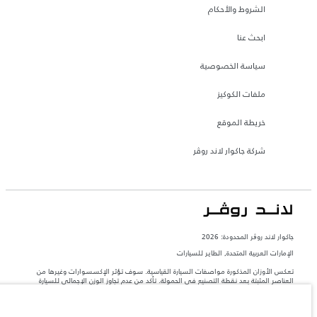
الشروط والأحكام
ابحث عنا
سياسة الخصوصية
ملفات الكوكيز
خريطة الموقع
شركة جاكوار لاند روڤر
جاكوار لاند روڨر المحدودة: 2026
الإمارات العربية المتحدة, الطاير للسيارات
تعكس الأوزان المذكورة مواصفات السيارة القياسية. سوف تؤثر الإكسسوارات وغيرها من
العناصر المثبتة بعد نقطة التصنيع في الحمولة. تأكد من عدم تجاوز الوزن الإجمالي للسيارة
والحد الأقصى لأحمال المحور عند تحميل السيارة بالإكسسوارات والركاب والسوائل والوقود
والحمولة.