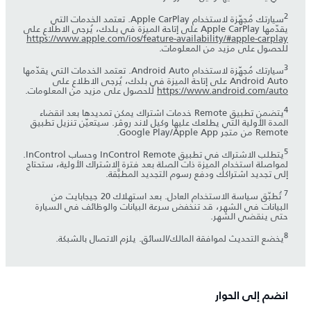
سيارتك مُجهّزة لاستخدام Apple CarPlay. تعتمد الخدمات التي
يقدّمها Apple CarPlay على إتاحة الميزة في بلدك، يُرجى الاطلاع على
https://www.apple.com/ios/feature-availability/#apple-carplay
للحصول على مزيد من المعلومات.
سيارتك مُجهّزة لاستخدام Android Auto. تعتمد الخدمات التي يقدّمها
Android Auto على إتاحة الميزة في بلدك، يُرجى الاطلاع على
https://www.android.com/auto
للحصول على مزيد من المعلومات.
يتضمن تطبيق Remote خدمات اشتراك يمكن تمديدها بعد انقضاء
المدة الأولية التي يطلعك عليها وكيل لاند روڤر. سيتعيّن تنزيل تطبيق
Remote من متجر Apple App‏/Google Play.
يتطلب الاشتراك في تطبيق InControl Remote وحساب InControl.
لمواصلة استخدام الميزة ذات الصلة بعد فترة الاشتراك الأولية، ستحتاج
إلى تجديد اشتراكك ودفع رسوم التجديد المطبَّقة.
تُطبّق سياسة الاستخدام العادل. بعد استهلاك 20 جيجابايت من
البيانات في الشهر، قد تنخفض سرعة البيانات والوظائف في السيارة
حتى ينقضي الشهر.
يخضع التحديث لموافقة المالك/السائق. يلزم الاتصال بالشبكة.
انضم إلى الحوار