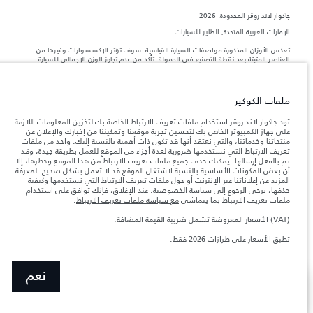
جاكوار لاند روڨر المحدودة: 2026
الإمارات العربية المتحدة, الطاير للسيارات
تعكس الأوزان المذكورة مواصفات السيارة القياسية. سوف تؤثر الإكسسوارات وغيرها من
العناصر المثبتة بعد نقطة التصنيع في الحمولة. تأكد من عدم تجاوز الوزن الإجمالي للسيارة
والحد الأقصى لأحمال المحور عند تحميل السيارة بالإكسسوارات والركاب والسوائل والوقود
والحمولة.
ملفات الكوكيز
المعلومات والمواصفات والأسعار والألوان المذكورة على هذا الموقع قد تختلف من بلد إلى
آخر، كما أنّها قد تتغير بدون إشعار مسبق. الرجاء التواصل مع وكيلنا المحلي للتأكد من توفّرها
تود جاكوار لاند روڤر استخدام ملفات تعريف الارتباط الخاصة بك لتخزين المعلومات اللازمة
والتحقق من الأسعار.
على جهاز الكمبيوتر الخاص بك لتحسين تجربة موقعنا وتمكيننا من إخبارك والإعلان عن
منتجاتنا وخدماتنا، والتي نعتقد أنها قد تكون ذات أهمية بالنسبة إليك. واحد من ملفات
إن النقص العالمي في أشباه الموصلات يؤثر حاليًا
ملاحظة مهمة حول الصور والمواصفات.
تعريف الارتباط التي نستخدمها ضرورية لعدة أجزاء من الموقع للعمل بطريقة جيدة، وقد
في مواصفات تصميم السيارات وتوفر الخيارات وتوقيتات التصاميم. هذا ظرف ديناميكي
تم بالفعل إرسالها. يمكنك حذف جميع ملفات تعريف الارتباط من هذا الموقع وحظرها، إلا
للغاية، ونتيجة لذلك، قد لا تمثّل الصور المستخدَمة ضمن موقع الويب حاليًا المواصفات الحالية
أن بعض المكونات الأساسية بالنسبة لاشتغال الموقع قد لا تعمل بشكل صحيح. لمعرفة
بالكامل بالنسبة إلى الميزات والخيارات والحلية ومجموعات الألوان. يرجى استشارة وكيلك الذي
المزيد عن إعلاناتنا عبر الإنترنت أو حول ملفات تعريف الارتباط التي نستخدمها وكيفية
سيتمكّن من تأكيد أي تقييدات حالية معك للسماح لك باتخاذ قرار مدروس
حذفها، يرجى الرجوع إلى
سياسة الخصوصية
. عند الإغلاق، فإنك توافق على استخدام
الأرقام المقدمة هي نتيجة لاختبارات المصنع الرسمية وفقاً لتشريعات الاتحاد الأوروبي. قد
ملفات تعريف الارتباط بما يتماشى
مع سياسة ملفات تعريف الارتباط
.
يتباين استهلك الوقود الفعلي للمركبة عن ذلك المتحقق في تلك الاختبارات كما أن هذه
الأرقام بغرض المقارنة فحسب.
(VAT) الأسعار المعروضة تشمل ضريبة القيمة المضافة.
الأسعار المعروضة تشمل ضريبة القيمة المضافة (VAT).
تطبق الأسعار على طرازات 2026 فقط.
الأسعار تنطبق فقط على الطرازات المصنعة في عام 2026
نعم
NEXT STEPS
ابقَ على اطلاع