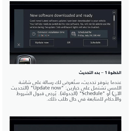
الخطوة 1 – بدء التحديث
عندما يتوفر تحديث، ستُعرض لك رسالة على شاشة
اللمس تشتمل على خيارين: "Update now" (التحديث
الآن) أو "Schedule" (الجدولة). يُرجى قبول الشروط
والأحكام للمتابعة في حال طلب ذلك.