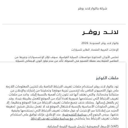
شركة جاكوار لاند روڤر
جاكوار لاند روڨر المحدودة: 2026
الإمارات العربية المتحدة, الطاير للسيارات
تعكس الأوزان المذكورة مواصفات السيارة القياسية. سوف تؤثر الإكسسوارات وغيرها من
العناصر المثبتة بعد نقطة التصنيع في الحمولة. تأكد من عدم تجاوز الوزن الإجمالي للسيارة
والحد الأقصى لأحمال المحور عند تحميل السيارة بالإكسسوارات والركاب والسوائل والوقود
والحمولة.
ملفات الكوكيز
المعلومات والمواصفات والأسعار والألوان المذكورة على هذا الموقع قد تختلف من بلد إلى
آخر، كما أنّها قد تتغير بدون إشعار مسبق. الرجاء التواصل مع وكيلنا المحلي للتأكد من توفّرها
تود جاكوار لاند روڤر استخدام ملفات تعريف الارتباط الخاصة بك لتخزين المعلومات اللازمة
والتحقق من الأسعار.
على جهاز الكمبيوتر الخاص بك لتحسين تجربة موقعنا وتمكيننا من إخبارك والإعلان عن
منتجاتنا وخدماتنا، والتي نعتقد أنها قد تكون ذات أهمية بالنسبة إليك. واحد من ملفات
إن النقص العالمي في أشباه الموصلات يؤثر حاليًا
ملاحظة مهمة حول الصور والمواصفات.
تعريف الارتباط التي نستخدمها ضرورية لعدة أجزاء من الموقع للعمل بطريقة جيدة، وقد
في مواصفات تصميم السيارات وتوفر الخيارات وتوقيتات التصاميم. هذا ظرف ديناميكي
تم بالفعل إرسالها. يمكنك حذف جميع ملفات تعريف الارتباط من هذا الموقع وحظرها، إلا
للغاية، ونتيجة لذلك، قد لا تمثّل الصور المستخدَمة ضمن موقع الويب حاليًا المواصفات الحالية
أن بعض المكونات الأساسية بالنسبة لاشتغال الموقع قد لا تعمل بشكل صحيح. لمعرفة
بالكامل بالنسبة إلى الميزات والخيارات والحلية ومجموعات الألوان. يرجى استشارة وكيلك الذي
المزيد عن إعلاناتنا عبر الإنترنت أو حول ملفات تعريف الارتباط التي نستخدمها وكيفية
سيتمكّن من تأكيد أي تقييدات حالية معك للسماح لك باتخاذ قرار مدروس
حذفها، يرجى الرجوع إلى
سياسة الخصوصية
. عند الإغلاق، فإنك توافق على استخدام
الأرقام المقدمة هي نتيجة لاختبارات المصنع الرسمية وفقاً لتشريعات الاتحاد الأوروبي. قد
ملفات تعريف الارتباط بما يتماشى
مع سياسة ملفات تعريف الارتباط
.
يتباين استهلك الوقود الفعلي للمركبة عن ذلك المتحقق في تلك الاختبارات كما أن هذه
الأرقام بغرض المقارنة فحسب.
(VAT) الأسعار المعروضة تشمل ضريبة القيمة المضافة.