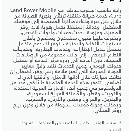
راحة تناسب أسلوب حياتك، مع Land Rover Mobile
Care، خدمة صيانة متنقلة ترتقي بتجربة الصيانة من
خلال نقل خبرة وكفاءة مراكزنا المعتمدة إلى موقعك
المفضل. وحداتنا المتنقلة تحمل هوية لاند روڤر
المميزة، ومزودة بأحدث معدات وأدوات الفحص،
ويشرف عليها فنيون معتمدون يتمتعون بأعلى
مستويات الكفاءة والاحتراف. نوفر لك دعم متكامل
يشمل تبديل الإطارات، وخدمات البطارية، وتحديثات
النظام البرمجي، إلى جانب مجموعة من الإصلاحات
الخفيفة، دون الحاجة إلى زيارة مركز الخدمة أو تعطيل
جدولك اليومي. جميع الخدمات تنفذ وفق معايير
الجودة الصارمة التي تميز علامة رينج روڤر، لضمان أن
تحافظ سيارتك على أدائها الأمثل، وأناقتها التي لا
تُضاهى. تتوفر هذه الخدمة المتميزة حاليًا في عدد من
الدولمتوفر في جميع أنحاء الإمارات العربية المتحدة،
والكويت، وقطر، والمملكة العربية السعودية،
والبحرين، والعراق، ومصر، والأردن، والمغرب.
ويمكنك جدولة موعدك بسهولة من خلال وكيل رينج
روڤر المحلي.
*.استشر الوكيل الخاص بك لمزيد من المعلومات وشروط
التطبيق