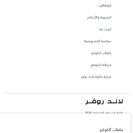
الوظائف
الشروط والأحكام
ابحث عنا
سياسة الخصوصية
ملفات الكوكيز
خريطة الموقع
شركة جاكوار لاند روڤر
جاكوار لاند روڨر المحدودة: 2026
الإمارات العربية المتحدة, الطاير للسيارات
تعكس الأوزان المذكورة مواصفات السيارة القياسية. سوف تؤثر الإكسسوارات وغيرها من
ملفات الكوكيز
العناصر المثبتة بعد نقطة التصنيع في الحمولة. تأكد من عدم تجاوز الوزن الإجمالي للسيارة