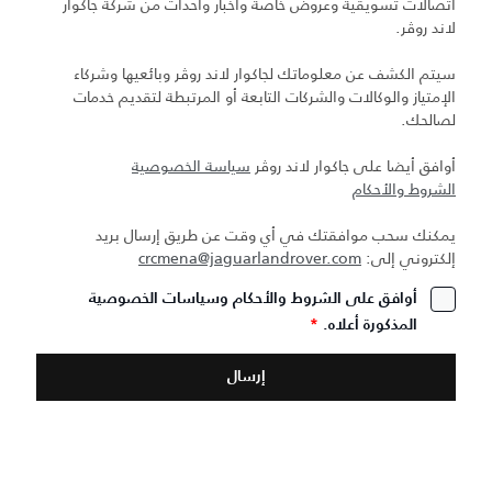
اتصالات تسويقية وعروض خاصة وأخبار وأحداث من شركة جاكوار
لاند روڤر.
سيتم الكشف عن معلوماتك لجاكوار لاند روڤر وبائعيها وشركاء
الإمتياز والوكالات والشركات التابعة أو المرتبطة لتقديم خدمات
لصالحك.
أوافق أيضا على جاكوار لاند روڤر
سياسة الخصوصية
الشروط والأحكام
يمكنك سحب موافقتك في أي وقت عن طريق إرسال بريد
إلكتروني إلى:
crcmena@jaguarlandrover.com
أوافق على الشروط والأحكام وسياسات الخصوصية
المذكورة أعلاه.
*