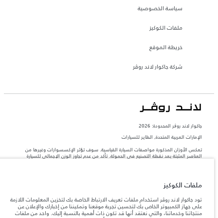
سياسة الخصوصية
ملفات الكوكيز
خريطة الموقع
شركة جاكوار لاند روڤر
جاكوار لاند روڨر المحدودة: 2026
الإمارات العربية المتحدة, الطاير للسيارات
تعكس الأوزان المذكورة مواصفات السيارة القياسية. سوف تؤثر الإكسسوارات وغيرها من
العناصر المثبتة بعد نقطة التصنيع في الحمولة. تأكد من عدم تجاوز الوزن الإجمالي للسيارة
والحد الأقصى لأحمال المحور عند تحميل السيارة بالإكسسوارات والركاب والسوائل والوقود
والحمولة.
ملفات الكوكيز
المعلومات والمواصفات والأسعار والألوان المذكورة على هذا الموقع قد تختلف من بلد إلى
آخر، كما أنّها قد تتغير بدون إشعار مسبق. الرجاء التواصل مع وكيلنا المحلي للتأكد من توفّرها
تود جاكوار لاند روڤر استخدام ملفات تعريف الارتباط الخاصة بك لتخزين المعلومات اللازمة
والتحقق من الأسعار.
على جهاز الكمبيوتر الخاص بك لتحسين تجربة موقعنا وتمكيننا من إخبارك والإعلان عن
منتجاتنا وخدماتنا، والتي نعتقد أنها قد تكون ذات أهمية بالنسبة إليك. واحد من ملفات
إن النقص العالمي في أشباه الموصلات يؤثر حاليًا
ملاحظة مهمة حول الصور والمواصفات.