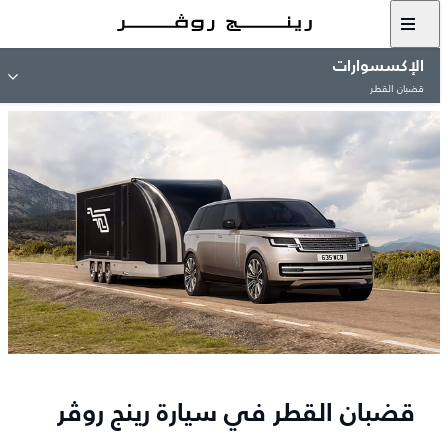
الإكسسوارات
قضبان القطر
قضبان القطر في سيارة رينج روڤر