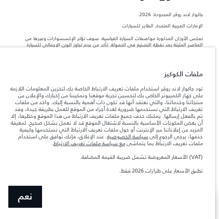
جاكوار لاند روڨر المحدودة: 2026
الإمارات العربية المتحدة, الطاير للسيارات
تعكس الأوزان المذكورة مواصفات السيارة القياسية. سوف تؤثر الإكسسوارات وغيرها من
العناصر المثبتة بعد نقطة التصنيع في الحمولة. تأكد من عدم تجاوز الوزن الإجمالي للسيارة
والحد الأقصى لأحمال المحور عند تحميل السيارة بالإكسسوارات والركاب والسوائل والوقود
والحمولة.
ملفات الكوكيز
المعلومات والمواصفات والأسعار والألوان المذكورة على هذا الموقع قد تختلف من بلد إلى
آخر، كما أنّها قد تتغير بدون إشعار مسبق. الرجاء التواصل مع وكيلنا المحلي للتأكد من توفّرها
تود جاكوار لاند روڤر استخدام ملفات تعريف الارتباط الخاصة بك لتخزين المعلومات اللازمة
والتحقق من الأسعار.
على جهاز الكمبيوتر الخاص بك لتحسين تجربة موقعنا وتمكيننا من إخبارك والإعلان عن
منتجاتنا وخدماتنا، والتي نعتقد أنها قد تكون ذات أهمية بالنسبة إليك. واحد من ملفات
إن النقص العالمي في أشباه الموصلات يؤثر حاليًا
ملاحظة مهمة حول الصور والمواصفات.
تعريف الارتباط التي نستخدمها ضرورية لعدة أجزاء من الموقع للعمل بطريقة جيدة، وقد
في مواصفات تصميم السيارات وتوفر الخيارات وتوقيتات التصاميم. هذا ظرف ديناميكي
تم بالفعل إرسالها. يمكنك حذف جميع ملفات تعريف الارتباط من هذا الموقع وحظرها، إلا
للغاية، ونتيجة لذلك، قد لا تمثّل الصور المستخدَمة ضمن موقع الويب حاليًا المواصفات الحالية
أن بعض المكونات الأساسية بالنسبة لاشتغال الموقع قد لا تعمل بشكل صحيح. لمعرفة
بالكامل بالنسبة إلى الميزات والخيارات والحلية ومجموعات الألوان. يرجى استشارة وكيلك الذي
المزيد عن إعلاناتنا عبر الإنترنت أو حول ملفات تعريف الارتباط التي نستخدمها وكيفية
سيتمكّن من تأكيد أي تقييدات حالية معك للسماح لك باتخاذ قرار مدروس
حذفها، يرجى الرجوع إلى
سياسة الخصوصية
. عند الإغلاق، فإنك توافق على استخدام
الأرقام المقدمة هي نتيجة لاختبارات المصنع الرسمية وفقاً لتشريعات الاتحاد الأوروبي. قد
ملفات تعريف الارتباط بما يتماشى
مع سياسة ملفات تعريف الارتباط
.
يتباين استهلك الوقود الفعلي للمركبة عن ذلك المتحقق في تلك الاختبارات كما أن هذه
الأرقام بغرض المقارنة فحسب.
(VAT) الأسعار المعروضة تشمل ضريبة القيمة المضافة.
الأسعار المعروضة تشمل ضريبة القيمة المضافة (VAT).
تطبق الأسعار على طرازات 2026 فقط.
الأسعار تنطبق فقط على الطرازات المصنعة في عام 2026
نعم
عرض المزيد
ابحث عن وكيل