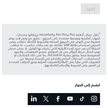
إظهار
1
تظل ميزات أنظمة Pivi وPivi Pro وInControl وخياراتها وخدمات
الجهات الخارجية وتوفرها معتمدة على السوق - تحقَّق مع وكيل لاند روڤر
لمعرفة مدى التوفر في السوق المحلية والشروط الكاملة. تتطلب بعض
الميزات استخدام بطاقة SIM ملائمة مع عقد بيانات مناسب، ما يتطلب
اشتراكاً آخر بعد مرور المدة الأولية التي يخبرك بها الوكيل. لا يمكن ضمان
توفر اتصال شبكة الجوّال في كل المواقع. تخضع المعلومات والصور
المعروضة فيما يتعلق بتقنية InControl، بما في ذلك الشاشات أو
التسلسلات، لتحديثات البرامج والتحكم في الإصدار وغيرها من
التغييرات التي تطرأ على النظام/التغييرات المرئية وفق الخيارات المحددة.
كن العثور على الشروط والأحكام الكاملة
هنا
.
انضم إلى الحوار