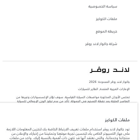
سياسة الخصوصية
ملفات الكوكيز
خريطة الموقع
شركة جاكوار لاند روڤر
جاكوار لاند روڨر المحدودة: 2026
الإمارات العربية المتحدة, الطاير للسيارات
تعكس الأوزان المذكورة مواصفات السيارة القياسية. سوف تؤثر الإكسسوارات وغيرها من
العناصر المثبتة بعد نقطة التصنيع في الحمولة. تأكد من عدم تجاوز الوزن الإجمالي للسيارة
والحد الأقصى لأحمال المحور عند تحميل السيارة بالإكسسوارات والركاب والسوائل والوقود
والحمولة.
ملفات الكوكيز
المعلومات والمواصفات والأسعار والألوان المذكورة على هذا الموقع قد تختلف من بلد إلى
آخر، كما أنّها قد تتغير بدون إشعار مسبق. الرجاء التواصل مع وكيلنا المحلي للتأكد من توفّرها
تود جاكوار لاند روڤر استخدام ملفات تعريف الارتباط الخاصة بك لتخزين المعلومات اللازمة
والتحقق من الأسعار.
على جهاز الكمبيوتر الخاص بك لتحسين تجربة موقعنا وتمكيننا من إخبارك والإعلان عن
منتجاتنا وخدماتنا، والتي نعتقد أنها قد تكون ذات أهمية بالنسبة إليك. واحد من ملفات
إن النقص العالمي في أشباه الموصلات يؤثر حاليًا
ملاحظة مهمة حول الصور والمواصفات.