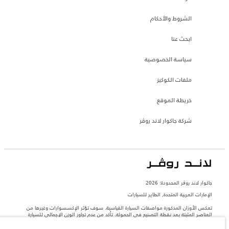
الشروط والأحكام
ابحث عنا
سياسة الخصوصية
ملفات الكوكيز
خريطة الموقع
شركة جاكوار لاند روڤر
جاكوار لاند روڨر المحدودة: 2026
الإمارات العربية المتحدة, الطاير للسيارات
تعكس الأوزان المذكورة مواصفات السيارة القياسية. سوف تؤثر الإكسسوارات وغيرها من
العناصر المثبتة بعد نقطة التصنيع في الحمولة. تأكد من عدم تجاوز الوزن الإجمالي للسيارة
والحد الأقصى لأحمال المحور عند تحميل السيارة بالإكسسوارات والركاب والسوائل والوقود
والحمولة.